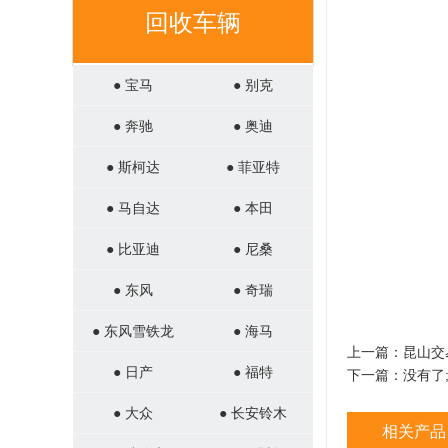
回收车辆
● 宝马
● 别克
● 奔驰
● 奥迪
● 斯柯达
● 菲亚特
● 马自达
● 本田
● 比亚迪
● 尼桑
● 东风
● 奇瑞
● 东风雪铁龙
● 海马
上一篇：
昆山交
● 日产
● 福特
下一篇：没有了
● 大众
● 长安铃木
相关产品