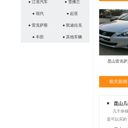
● 江淮汽车
● 雪佛兰
● 现代
● 起亚
● 雷克萨斯
● 凯迪拉克
● 丰田
● 其他车辆
昆山雷克萨
相关新闻
昆山几
几千块
是可以买的
满足哪些条