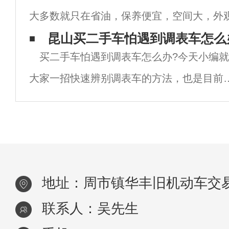
大多数就只在省油，保养便宜，空间大，外
买，需要满足几个条二手面包车才值得买，
龄可能有点久，不过买回家作为过渡或练手
昆山买二手车怕遇到调表车怎么
面小
买二手车怕遇到调表车怎么办?今天小编
问题，下面小编就来给大家说说2-3万买什么
大家一招快速辨别调表车的方法，也是目前
二手车市场上最靠谱的方法，同时也是很多
二手车的朋友都在用的方法，你知道是什么
法吗？小编也不卖关子了，下面就来告诉大
地址：周市镇华丰旧机动车交易
联系人：吴先生