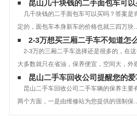
昆山几千块钱的二手面包车可以
几千块钱的二手面包车可以买吗？答案是
定的，面包车本身新车的价格也就三四万块
所以二手车自然也就不会太贵，几千块钱肯
2-3万想买三厢二手车不知道怎
2-3万的三厢二手车选择还是很多的，在
是可以买的，但也不是所有的面包车都值得
大多数就只在省油，保养便宜，空间大，外
买，需要满足几个条二手面包车才值得买，
龄可能有点久，不过买回家作为过渡或练手
昆山二手车回收公司提醒您的爱
面小
昆山二手车回收公司二手车辆的保养主要
问题，下面小编就来给大家说说2-3万买什么
两个方面，一是由维修站为您提供的强制保
养。另一方面就是二手车主自己作的一些日
保养。二手车辆的正常保养关系到二手车辆